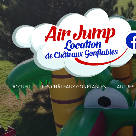
Passer
au
contenu
principal
ACCUEIL
LES CHÂTEAUX GONFLABLES
AUTRES 