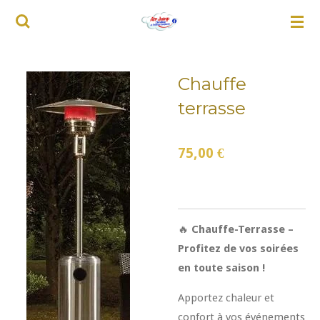
Passer
au
contenu
principal
Chauffe
terrasse
75,00 €
🔥
Chauffe-Terrasse –
Profitez de vos soirées
en toute saison !
Apportez chaleur et
confort à vos événements