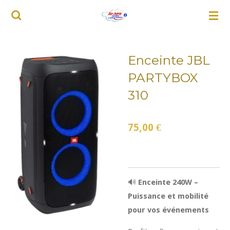
Passer
au
contenu
principal
Enceinte JBL
PARTYBOX
310
75,00 €
🔊
Enceinte 240W –
Puissance et mobilité
pour vos événements