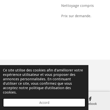
Nettoyage compris
Prix sur demande.
Ce site utilise des cookies afin d’améliorer votre
© 2024 - 2025 AirJumpLocation tous droits réservés
expérience utilisateur et vous proposer des
annonces personnalisées. En continuant
Propulsé par
Webador
d'utiliser ce site, vous confirmez que vous
acceptez notre politique d’utilisation des
cookies.
Accord
E-mail
Téléphone
Facebook