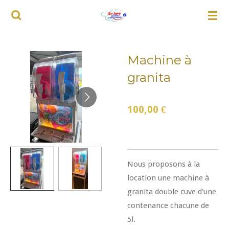
Passer
au
contenu
principal
Machine à
granita
100,00 €
Nous proposons à la
location une machine à
granita double cuve d'une
contenance chacune de
5l.